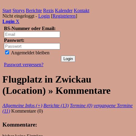
Start
Storys
Berichte
Rezis
Kalender
Kontakt
Nicht eingeloggt -
Login
[
Registrieren
]
Login
X
BS-Nummer oder Email:
Passwort:
Angemeldet bleiben
Passwort vergessen?
Flugplatz in Zwickau
(Location) » Kommentare
Allgemeine Infos (+)
Berichte (13)
Termine (0)
vergangene Termine
(11)
Kommentare (0)
Kommentare: