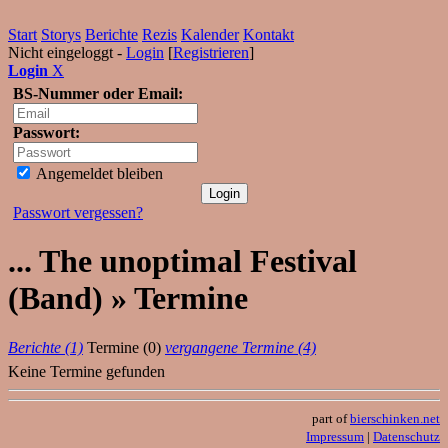
Start
Storys
Berichte
Rezis
Kalender
Kontakt
Nicht eingeloggt -
Login
[
Registrieren
]
Login
X
BS-Nummer oder Email:
Passwort:
Angemeldet bleiben
Passwort vergessen?
... The unoptimal Festival
(Band) » Termine
Berichte (1)
Termine (0)
vergangene Termine (4)
Keine Termine gefunden
part of
bierschinken.net
Impressum
|
Datenschutz