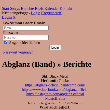
Start
Storys
Berichte
Rezis
Kalender
Kontakt
Nicht eingeloggt -
Login
[
Registrieren
]
Login
X
BS-Nummer oder Email:
Passwort:
Angemeldet bleiben
Passwort vergessen?
Abglanz (Band) » Berichte
Stil:
Black Metal
Herkunft:
Goslar
https://abglanz-official.bandcamp.com/
https://www.facebook.com/abglanz.official
https://instagram.com/abglanz.official
MusicBrainz
Infos zuletzt geändert: 21.07.2026 04:55
Wird auch gehört: