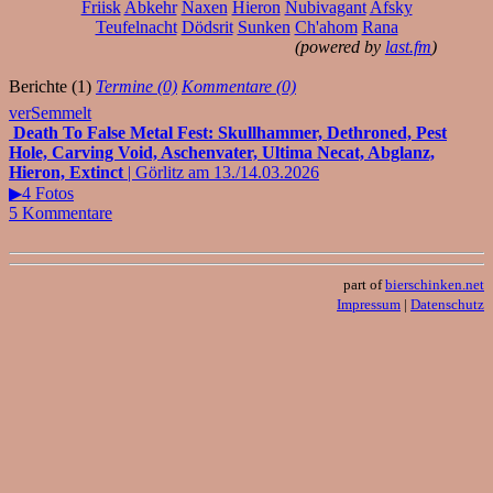
Friisk
Abkehr
Naxen
Hieron
Nubivagant
Afsky
Teufelnacht
Dödsrit
Sunken
Ch'ahom
Rana
(powered by
last.fm
)
Berichte (1)
Termine (0)
Kommentare (0)
verSemmelt
Death To False Metal Fest: Skullhammer, Dethroned, Pest
Hole, Carving Void, Aschenvater, Ultima Necat, Abglanz,
Hieron, Extinct
| Görlitz am 13./14.03.2026
▶4 Fotos
5 Kommentare
part of
bierschinken.net
Impressum
|
Datenschutz