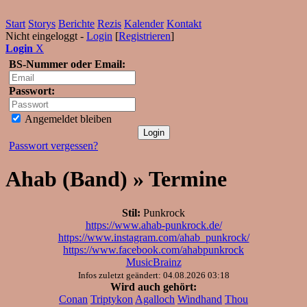
Start
Storys
Berichte
Rezis
Kalender
Kontakt
Nicht eingeloggt -
Login
[
Registrieren
]
Login
X
BS-Nummer oder Email:
Passwort:
Angemeldet bleiben
Passwort vergessen?
Ahab (Band) » Termine
Stil:
Punkrock
https://www.ahab-punkrock.de/
https://www.instagram.com/ahab_punkrock/
https://www.facebook.com/ahabpunkrock
MusicBrainz
Infos zuletzt geändert: 04.08.2026 03:18
Wird auch gehört:
Conan
Triptykon
Agalloch
Windhand
Thou