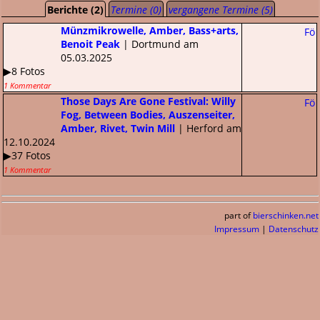
Berichte (2)
Termine (0)
vergangene Termine (5)
Münzmikrowelle, Amber, Bass+arts,
Fö
Benoit Peak
| Dortmund am
05.03.2025
▶8 Fotos
1 Kommentar
Those Days Are Gone Festival: Willy
Fö
Fog, Between Bodies, Auszenseiter,
Amber, Rivet, Twin Mill
| Herford am
12.10.2024
▶37 Fotos
1 Kommentar
part of
bierschinken.net
Impressum
|
Datenschutz