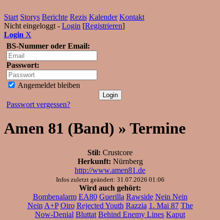
Start
Storys
Berichte
Rezis
Kalender
Kontakt
Nicht eingeloggt -
Login
[
Registrieren
]
Login
X
BS-Nummer oder Email:
Passwort:
Angemeldet bleiben
Passwort vergessen?
Amen 81 (Band) » Termine
Stil:
Crustcore
Herkunft:
Nürnberg
http://www.amen81.de
Infos zuletzt geändert: 31.07.2026 01:06
Wird auch gehört:
Bombenalarm
EA80
Guerilla
Rawside
Nein Nein
Nein
A+P
Oiro
Rejected Youth
Razzia
1. Mai 87
The
Now-Denial
Bluttat
Behind Enemy Lines
Kaput