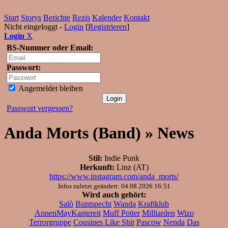
Start
Storys
Berichte
Rezis
Kalender
Kontakt
Nicht eingeloggt -
Login
[
Registrieren
]
Login
X
BS-Nummer oder Email:
Passwort:
Angemeldet bleiben
Passwort vergessen?
Anda Morts (Band) » News
Stil:
Indie Punk
Herkunft:
Linz (AT)
https://www.instagram.com/anda_morts/
Infos zuletzt geändert: 04.08.2026 16:51
Wird auch gehört:
Salò
Buntspecht
Wanda
Kraftklub
AnnenMayKantereit
Muff Potter
Milliarden
Wizo
Terrorgruppe
Cousines Like Shit
Pascow
Nenda
Das