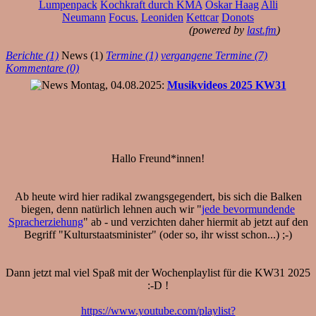
Lumpenpack
Kochkraft durch KMA
Oskar Haag
Alli
Neumann
Focus.
Leoniden
Kettcar
Donots
(powered by
last.fm
)
Berichte (1)
News (1)
Termine (1)
vergangene Termine (7)
Kommentare (0)
Montag, 04.08.2025:
Musikvideos 2025 KW31
Hallo Freund*innen!
Ab heute wird hier radikal zwangsgegendert, bis sich die Balken
biegen, denn natürlich lehnen auch wir "
jede bevormundende
Spracherziehung
" ab - und verzichten daher hiermit ab jetzt auf den
Begriff "Kulturstaatsminister" (oder so, ihr wisst schon...) ;-)
Dann jetzt mal viel Spaß mit der Wochenplaylist für die KW31 2025
:-D !
https://www.youtube.com/playlist?