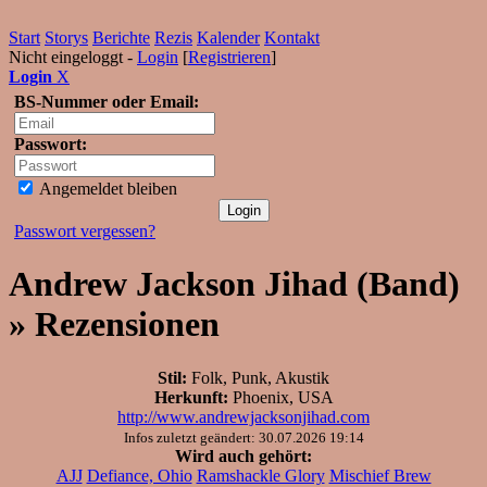
Start
Storys
Berichte
Rezis
Kalender
Kontakt
Nicht eingeloggt -
Login
[
Registrieren
]
Login
X
BS-Nummer oder Email:
Passwort:
Angemeldet bleiben
Passwort vergessen?
Andrew Jackson Jihad (Band)
» Rezensionen
Stil:
Folk, Punk, Akustik
Herkunft:
Phoenix, USA
http://www.andrewjacksonjihad.com
Infos zuletzt geändert: 30.07.2026 19:14
Wird auch gehört:
AJJ
Defiance, Ohio
Ramshackle Glory
Mischief Brew