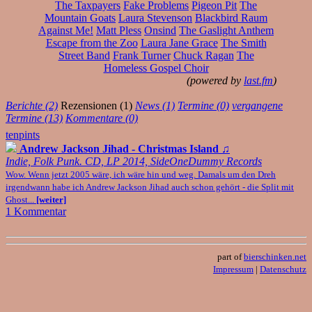
The Taxpayers
Fake Problems
Pigeon Pit
The
Mountain Goats
Laura Stevenson
Blackbird Raum
Against Me!
Matt Pless
Onsind
The Gaslight Anthem
Escape from the Zoo
Laura Jane Grace
The Smith
Street Band
Frank Turner
Chuck Ragan
The
Homeless Gospel Choir
(powered by
last.fm
)
Berichte (2)
Rezensionen (1)
News (1)
Termine (0)
vergangene
Termine (13)
Kommentare (0)
tenpints
Andrew Jackson Jihad - Christmas Island
♫
Indie, Folk Punk. CD, LP 2014, SideOneDummy Records
Wow. Wenn jetzt 2005 wäre, ich wäre hin und weg. Damals um den Dreh
irgendwann habe ich Andrew Jackson Jihad auch schon gehört - die Split mit
Ghost...
[weiter]
1 Kommentar
part of
bierschinken.net
Impressum
|
Datenschutz