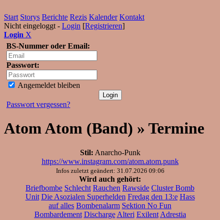
Start
Storys
Berichte
Rezis
Kalender
Kontakt
Nicht eingeloggt -
Login
[
Registrieren
]
Login
X
BS-Nummer oder Email:
Passwort:
Angemeldet bleiben
Passwort vergessen?
Atom Atom (Band) » Termine
Stil:
Anarcho-Punk
https://www.instagram.com/atom.atom.punk
Infos zuletzt geändert: 31.07.2026 09:06
Wird auch gehört:
Briefbombe
Schlecht
Rauchen
Rawside
Cluster Bomb
Unit
Die Asozialen Superhelden
Fredag den 13:e
Hass
auf alles
Bombenalarm
Sektion No Fun
Bombardement
Discharge
Alteri
Exilent
Adrestia