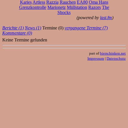
Karies
Artless
Razzia
Rauchen
EA80
Oma Hans
Grenzkontrolle
Marionetz
Müllstation
Razors
The
Shocks
(powered by
last.fm
)
Berichte (1)
News (1)
Termine (0)
vergangene Termine (7)
Kommentare (0)
Keine Termine gefunden
part of
bierschinken.net
Impressum
|
Datenschutz