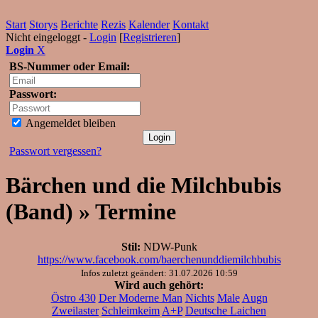
Start
Storys
Berichte
Rezis
Kalender
Kontakt
Nicht eingeloggt -
Login
[
Registrieren
]
Login
X
BS-Nummer oder Email:
Passwort:
Angemeldet bleiben
Passwort vergessen?
Bärchen und die Milchbubis
(Band) » Termine
Stil:
NDW-Punk
https://www.facebook.com/baerchenunddiemilchbubis
Infos zuletzt geändert: 31.07.2026 10:59
Wird auch gehört:
Östro 430
Der Moderne Man
Nichts
Male
Augn
Zweilaster
Schleimkeim
A+P
Deutsche Laichen