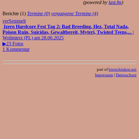
(powered by
last.fm
)
Berichte (1)
Termine (0)
vergangene Termine (4)
verSemmelt
Izero Hardcore Fest Tag 2: Bad Breeding, Hez, Total Nada,
Poison Ruin, Suicidas, Gewaltbereit, Myteri, Twisted Teens,...
|
Wolimierz (PL) am 28.06.2025
▶23 Fotos
1 Kommentar
part of
bierschinken.net
Impressum
|
Datenschutz