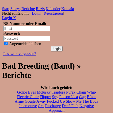
Start
Storys
Berichte
Rezis
Kalender
Kontakt
Nicht eingeloggt -
Login
[
Registrieren
]
Login
X
BS-Nummer oder Email:
Passwort:
Angemeldet bleiben
Passwort vergessen?
Bad Breeding (Band) »
Berichte
Wird auch gehört:
Golpe
Eyes
Mclusky
Traidora
Pyrex
Chain Whip
Electric Chair
Flipper
Spy
Poison Idea
Gag
Béton
Armé
Gouge Away
Fucked Up
Show Me The Body
Intercourse
Gel
Discharge
Deaf Club
Negative
Approach