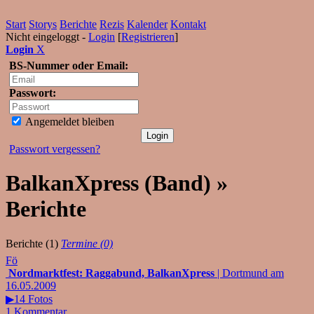
Start
Storys
Berichte
Rezis
Kalender
Kontakt
Nicht eingeloggt -
Login
[
Registrieren
]
Login
X
BS-Nummer oder Email:
Passwort:
Angemeldet bleiben
Passwort vergessen?
BalkanXpress (Band) »
Berichte
Berichte (1)
Termine (0)
Fö
Nordmarktfest: Raggabund, BalkanXpress
| Dortmund am
16.05.2009
▶14 Fotos
1 Kommentar