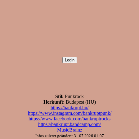
Stil:
Punkrock
Herkunft:
Budapest (HU)
https://bankrupt.hu/
https://www.instagram.com/bankruptpunk/
https://www.facebook.com/bankruptrocks
https://bankrupt.bandcamp.com/
MusicBrainz
Infos zuletzt geändert: 31.07.2026 01:07