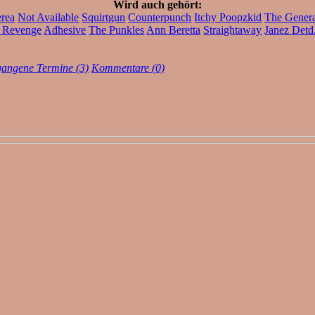
Wird auch gehört:
rea
Not Available
Squirtgun
Counterpunch
Itchy Poopzkid
The Genera
s Revenge
Adhesive
The Punkles
Ann Beretta
Straightaway
Janez Detd
gangene Termine (3)
Kommentare (0)