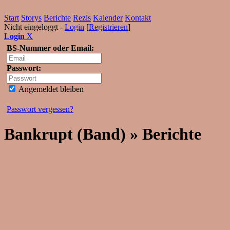
Start
Storys
Berichte
Rezis
Kalender
Kontakt
Nicht eingeloggt -
Login
[
Registrieren
]
Login
X
BS-Nummer oder Email:
Passwort:
Angemeldet bleiben
Passwort vergessen?
Bankrupt (Band) » Berichte