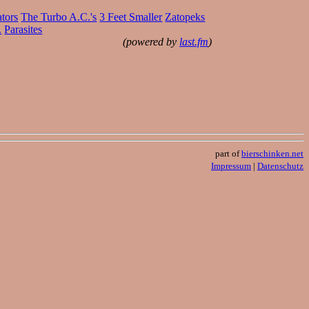
tors
The Turbo A.C.'s
3 Feet Smaller
Zatopeks
.
Parasites
(powered by
last.fm
)
part of
bierschinken.net
Impressum
|
Datenschutz