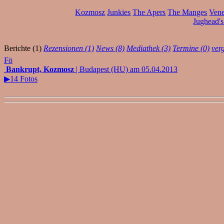
Kozmosz
Junkies
The Apers
The Manges
Vene
Jughead'
Berichte (1)
Rezensionen (1)
News (8)
Mediathek (3)
Termine (0)
ver
Fö
Bankrupt, Kozmosz
| Budapest (HU) am 05.04.2013
▶14 Fotos