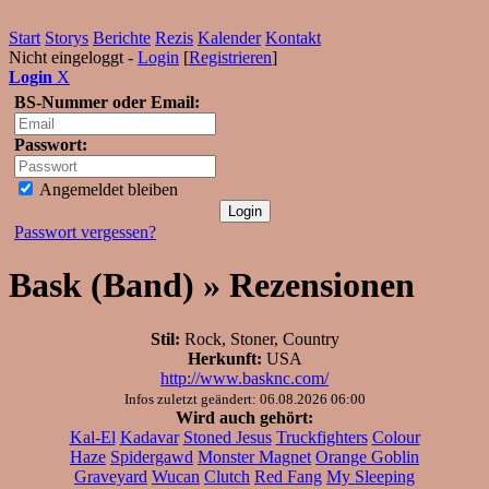
Start
Storys
Berichte
Rezis
Kalender
Kontakt
Nicht eingeloggt -
Login
[
Registrieren
]
Login
X
BS-Nummer oder Email:
Passwort:
Angemeldet bleiben
Passwort vergessen?
Bask (Band) » Rezensionen
Stil:
Rock, Stoner, Country
Herkunft:
USA
http://www.basknc.com/
Infos zuletzt geändert: 06.08.2026 06:00
Wird auch gehört:
Kal-El
Kadavar
Stoned Jesus
Truckfighters
Colour
Haze
Spidergawd
Monster Magnet
Orange Goblin
Graveyard
Wucan
Clutch
Red Fang
My Sleeping