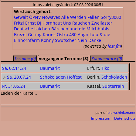
Infos zuletzt geändert: 03.08.2026 00:51
Wird auch gehört:
Gewalt
ÖPNV
Nowaves
Alle Werden Fallen
Sorry3000
Fritzi Ernst
DJ Hornhaut
Uns
Rauchen
Zweilaster
Deutsche Laichen
Bärchen und die Milchbubis
Brezel Göring
Karies
Östro 430
Augn
Lulu & die
Einhornfarm
Konny
Swutscher
Nein Danke
(powered by
last.fm
)
Termine (0)
vergangene Termine (3)
Kommentare (0)
Sa, 02.11.24
Baumarkt
Erfurt,
Tiko
Sa, 20.07.24
Schokoladen Hoffest
Berlin,
Schokoladen
Fr, 31.05.24
Baumarkt
Kassel,
Subterrain
Laden der Karte...
part of
bierschinken.net
Impressum
|
Datenschutz