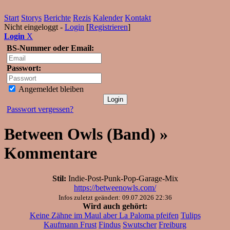
Start
Storys
Berichte
Rezis
Kalender
Kontakt
Nicht eingeloggt -
Login
[
Registrieren
]
Login
X
BS-Nummer oder Email:
Passwort:
Angemeldet bleiben
Passwort vergessen?
Between Owls (Band) »
Kommentare
Stil:
Indie-Post-Punk-Pop-Garage-Mix
https://betweenowls.com/
Infos zuletzt geändert: 09.07.2026 22:36
Wird auch gehört:
Keine Zähne im Maul aber La Paloma pfeifen
Tulips
Kaufmann Frust
Findus
Swutscher
Freiburg