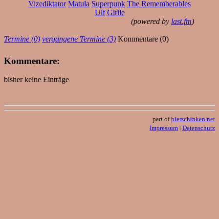
Vizediktator
Matula
Superpunk
The Rememberables
Ulf
Girlie
(powered by
last.fm
)
Termine (0)
vergangene Termine (3)
Kommentare (0)
Kommentare:
bisher keine Einträge
part of
bierschinken.net
Impressum
|
Datenschutz