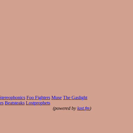
Stereophonics
Foo Fighters
Muse
The Gaslight
rs
Beatsteaks
Lostprophets
(powered by
last.fm
)