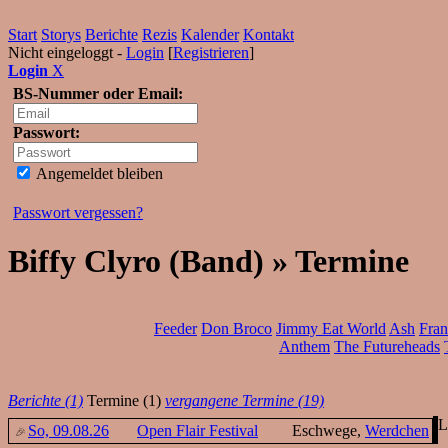
Start
Storys
Berichte
Rezis
Kalender
Kontakt
Nicht eingeloggt -
Login
[
Registrieren
]
Login
X
BS-Nummer oder Email:
Passwort:
Angemeldet bleiben
Passwort vergessen?
Biffy Clyro (Band) » Termine
Feeder
Don Broco
Jimmy Eat World
Ash
Fran
Anthem
The Futureheads
Berichte (1)
Termine (1)
vergangene Termine (19)
L
So, 09.08.26
Open Flair Festival
Eschwege,
Werdchen