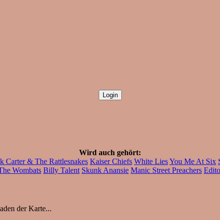
Wird auch gehört:
k Carter & The Rattlesnakes
Kaiser Chiefs
White Lies
You Me At Six
The Wombats
Billy Talent
Skunk Anansie
Manic Street Preachers
Edito
aden der Karte...