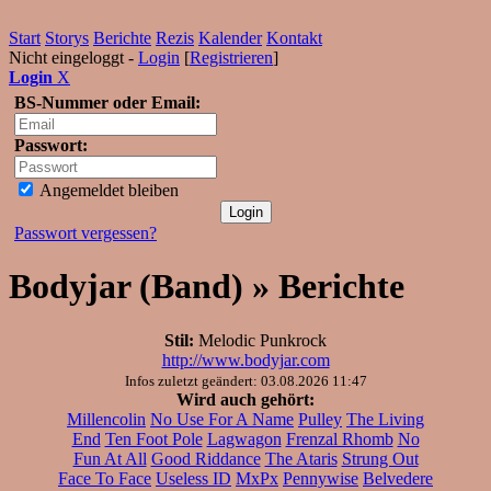
Start
Storys
Berichte
Rezis
Kalender
Kontakt
Nicht eingeloggt -
Login
[
Registrieren
]
Login
X
BS-Nummer oder Email:
Passwort:
Angemeldet bleiben
Passwort vergessen?
Bodyjar (Band) » Berichte
Stil:
Melodic Punkrock
http://www.bodyjar.com
Infos zuletzt geändert: 03.08.2026 11:47
Wird auch gehört:
Millencolin
No Use For A Name
Pulley
The Living
End
Ten Foot Pole
Lagwagon
Frenzal Rhomb
No
Fun At All
Good Riddance
The Ataris
Strung Out
Face To Face
Useless ID
MxPx
Pennywise
Belvedere