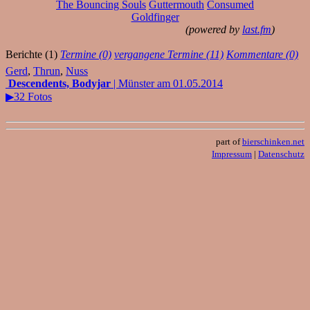
The Bouncing Souls
Guttermouth
Consumed
Goldfinger
(powered by
last.fm
)
Berichte (1)
Termine (0)
vergangene Termine (11)
Kommentare (0)
Gerd
,
Thrun
,
Nuss
Descendents, Bodyjar
| Münster am 01.05.2014
▶32 Fotos
part of
bierschinken.net
Impressum
|
Datenschutz