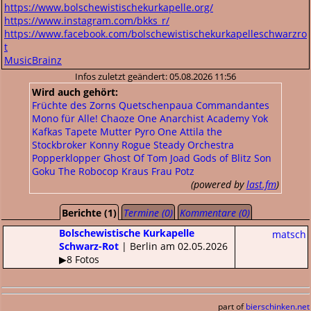
https://www.bolschewistischekurkapelle.org/
https://www.instagram.com/bkks_r/
https://www.facebook.com/bolschewistischekurkapelleschwarzro
t
MusicBrainz
Infos zuletzt geändert: 05.08.2026 11:56
Wird auch gehört:
Früchte des Zorns
Quetschenpaua
Commandantes
Mono für Alle!
Chaoze One
Anarchist Academy
Yok
Kafkas
Tapete
Mutter
Pyro One
Attila the
Stockbroker
Konny
Rogue Steady Orchestra
Popperklopper
Ghost Of Tom Joad
Gods of Blitz
Son
Goku
The Robocop Kraus
Frau Potz
(powered by
last.fm
)
Berichte (1)
Termine (0)
Kommentare (0)
Bolschewistische Kurkapelle
matsch
Schwarz-Rot
| Berlin am 02.05.2026
▶8 Fotos
part of
bierschinken.net