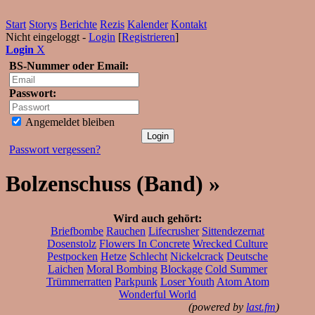
Start
Storys
Berichte
Rezis
Kalender
Kontakt
Nicht eingeloggt -
Login
[
Registrieren
]
Login
X
BS-Nummer oder Email:
Passwort:
Angemeldet bleiben
Passwort vergessen?
Bolzenschuss (Band) »
Wird auch gehört:
Briefbombe
Rauchen
Lifecrusher
Sittendezernat
Dosenstolz
Flowers In Concrete
Wrecked Culture
Pestpocken
Hetze
Schlecht
Nickelcrack
Deutsche
Laichen
Moral Bombing
Blockage
Cold Summer
Trümmerratten
Parkpunk
Loser Youth
Atom Atom
Wonderful World
(powered by
last.fm
)