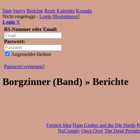
Start
Storys
Berichte
Rezis
Kalender
Kontakt
Nicht eingeloggt -
Login
[
Registrieren
]
Login
X
BS-Nummer oder Email:
Passwort:
Angemeldet bleiben
Passwort vergessen?
Borgzinner (Band) » Berichte
Faintest Idea
Hans Gruber and the Die Hards
P
NoComply
Once Over
The Dead Preside