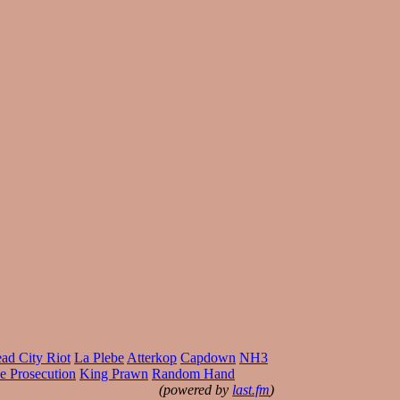
ad City Riot
La Plebe
Atterkop
Capdown
NH3
e Prosecution
King Prawn
Random Hand
(powered by
last.fm
)