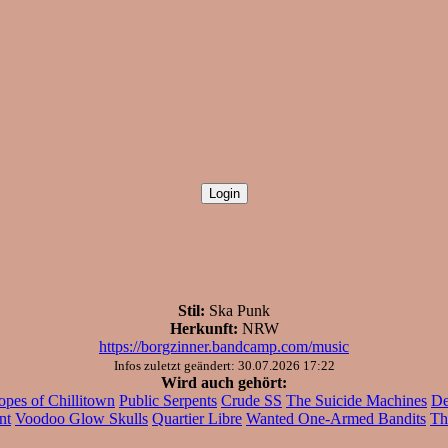
Stil:
Ska Punk
Herkunft:
NRW
https://borgzinner.bandcamp.com/music
Infos zuletzt geändert: 30.07.2026 17:22
Wird auch gehört:
opes of Chillitown
Public Serpents
Crude SS
The Suicide Machines
De
nt
Voodoo Glow Skulls
Quartier Libre
Wanted One-Armed Bandits
Th