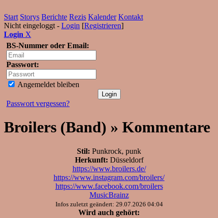
Start
Storys
Berichte
Rezis
Kalender
Kontakt
Nicht eingeloggt -
Login
[
Registrieren
]
Login
X
BS-Nummer oder Email:
Passwort:
Angemeldet bleiben
Passwort vergessen?
Broilers (Band) » Kommentare
Stil:
Punkrock, punk
Herkunft:
Düsseldorf
https://www.broilers.de/
https://www.instagram.com/broilers/
https://www.facebook.com/broilers
MusicBrainz
Infos zuletzt geändert: 29.07.2026 04:04
Wird auch gehört: