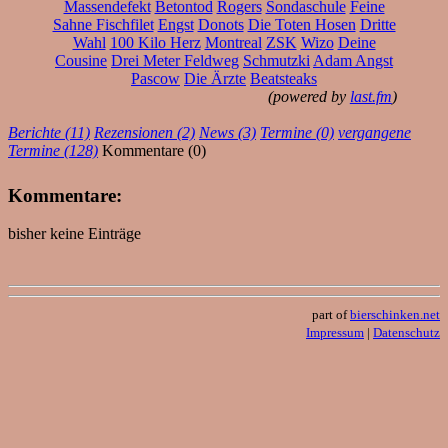
Massendefekt
Betontod
Rogers
Sondaschule
Feine
Sahne Fischfilet
Engst
Donots
Die Toten Hosen
Dritte
Wahl
100 Kilo Herz
Montreal
ZSK
Wizo
Deine
Cousine
Drei Meter Feldweg
Schmutzki
Adam Angst
Pascow
Die Ärzte
Beatsteaks
(powered by
last.fm
)
Berichte (11)
Rezensionen (2)
News (3)
Termine (0)
vergangene
Termine (128)
Kommentare (0)
Kommentare:
bisher keine Einträge
part of
bierschinken.net
Impressum
|
Datenschutz