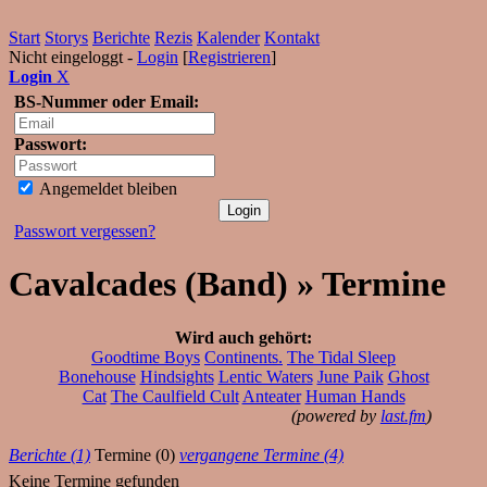
Start
Storys
Berichte
Rezis
Kalender
Kontakt
Nicht eingeloggt -
Login
[
Registrieren
]
Login
X
BS-Nummer oder Email:
Passwort:
Angemeldet bleiben
Passwort vergessen?
Cavalcades (Band) » Termine
Wird auch gehört:
Goodtime Boys
Continents.
The Tidal Sleep
Bonehouse
Hindsights
Lentic Waters
June Paik
Ghost
Cat
The Caulfield Cult
Anteater
Human Hands
(powered by
last.fm
)
Berichte (1)
Termine (0)
vergangene Termine (4)
Keine Termine gefunden