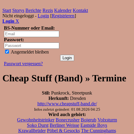
Start
Storys
Berichte
Rezis
Kalender
Kontakt
Nicht eingeloggt -
Login
[
Registrieren
]
Login
X
BS-Nummer oder Email:
Passwort:
Angemeldet bleiben
Passwort vergessen?
Cheap Stuff (Band) » Termine
Stil:
Punkrock, Streetpunk
Herkunft:
Dresden
http://www.cheapstuff-band.de/
Infos zuletzt geändert: 01.08.2026 04:25
Wird auch gehört:
Gewohnheitstrinker
Bonecrusher
Boigrub
Volxsturm
Soko Durst
Berliner Weisse
Eastside Boys
Krawallbrüder
Pöbel & Gesocks
The Cunninghams