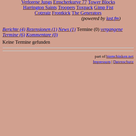
Verlorene Jungs
Emscherkurve 77
Tower Blocks
Harrington Saints
Troopers
Toxpack
Gimp Fist
Cotzraiz
Frontkick
The Generators
(powered by
last.fm
)
Berichte (4)
Rezensionen (1)
News (1)
Termine (0)
vergangene
Termine (6)
Kommentare (0)
Keine Termine gefunden
part of
bierschinken.net
Impressum
|
Datenschutz