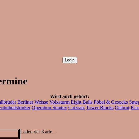
ermine
Wird auch gehört:
llbrüder
Berliner Weisse
Volxsturm
Eight Balls
Pöbel & Gesocks
Sme
ohnheitstrinker
Operation Semtex
Cotzraiz
Tower Blocks
Ostbrut
Kla
Laden der Karte...