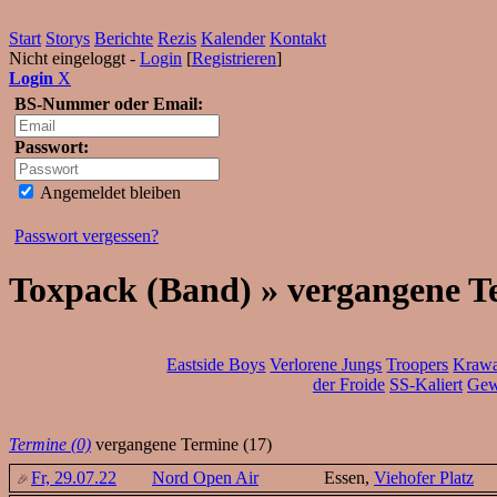
Start
Storys
Berichte
Rezis
Kalender
Kontakt
Nicht eingeloggt -
Login
[
Registrieren
]
Login
X
BS-Nummer oder Email:
Passwort:
Angemeldet bleiben
Passwort vergessen?
Toxpack (Band) » vergangene T
Eastside Boys
Verlorene Jungs
Troopers
Krawa
der Froide
SS-Kaliert
Gew
Termine (0)
vergangene Termine (17)
Fr, 29.07.22
Nord Open Air
Essen,
Viehofer Platz