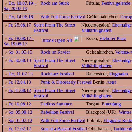
Do, 18.07.19 -
Rock am Stück
Fritzlar,
Festivalgelände
Sa, 20.07.19
Do, 14.06.18
With Full Force Festival
Gräfenhainichen,
Ferrop
Fr, 25.08.17
Spirit From The Street
Niedergörsdorf,
Ehemalige
Festival
Militärflughafen
Fr, 18.08.17 -
Essen,
Viehofer Platz
Turock Open Air
Sa, 19.08.17
So, 31.05.15
Rock im Revier
Gelsenkirchen,
Veltins-
Fr, 30.08.13
Spirit From The Street
Niedergörsdorf,
Ehemalige
Festival
Militärflughafen
Do, 11.07.13
Rockharz Festival
Ballenstedt,
Flughafen
Fr, 12.04.13
Punk & Disorderly Festival
Berlin,
Astra
Fr, 31.08.12
Spirit From The Street
Niedergörsdorf,
Ehemalige
Festival
Militärflughafen
Fr, 10.08.12
Endless Summer
Torgau,
Entenfang
So, 05.08.12
Rebellion Festival
Blackpool (UK),
Winter
So, 01.07.12
With Full Force Festival
Löbnitz,
Flugplatz Roitz
Fr, 17.02.12
Son of a Bastard Festival
Oberhausen,
Turbinenh