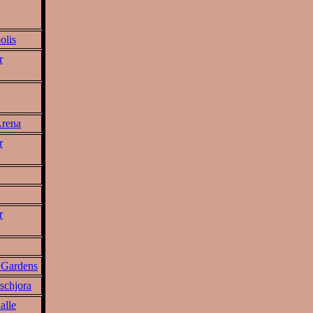
olis
r
Arena
r
r
 Gardens
schjora
alle