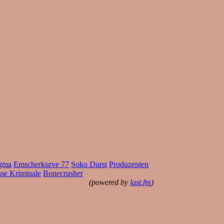
gma
Emscherkurve 77
Soko Durst
Produzenten
sse Kriminale
Bonecrusher
(powered by
last.fm
)