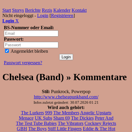
Start
Storys
Berichte
Rezis
Kalender
Kontakt
Nicht eingeloggt -
Login
[
Registrieren
]
Login
X
BS-Nummer oder Email:
Passwort:
Angemeldet bleiben
Passwort vergessen?
Chelsea (Band) » Kommentare
Stil:
Punkrock, Powerpop
http://www.chelseapunkband.com/
Infos zuletzt geändert: 30.07.2026 01:21
Wird auch gehört:
The Lurkers
999
The Members
Angelic Upstarts
Menace
UK Subs
Sham 69
The Dickies
Peter And
The Test Tube Babies
The Vibrators
Cockney Rejects
GBH
The Boys
Stiff Little Fingers
Eddie & The Hot