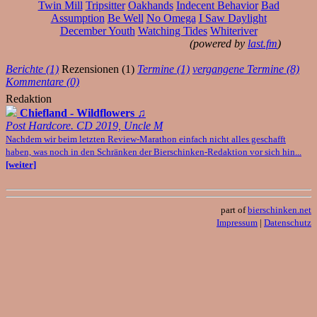
Twin Mill
Tripsitter
Oakhands
Indecent Behavior
Bad
Assumption
Be Well
No Omega
I Saw Daylight
December Youth
Watching Tides
Whiteriver
(powered by
last.fm
)
Berichte (1)
Rezensionen (1)
Termine (1)
vergangene Termine (8)
Kommentare (0)
Redaktion
Chiefland - Wildflowers
♫
Post Hardcore. CD 2019, Uncle M
Nachdem wir beim letzten Review-Marathon einfach nicht alles geschafft
haben, was noch in den Schränken der Bierschinken-Redaktion vor sich hin...
[weiter]
part of
bierschinken.net
Impressum
|
Datenschutz