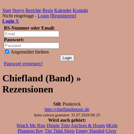
Start
Storys
Berichte
Rezis
Kalender
Kontakt
Nicht eingeloggt -
Login
[
Registrieren
]
Login
X
BS-Nummer oder Email:
Passwort:
Angemeldet bleiben
Passwort vergessen?
Chiefland (Band) »
Rezensionen
Stil:
Punkrock
http://chieflandmusic.de
Infos zuletzt geändert: 31.07.2026 06:25
Wird auch gehört:
Watch Me Rise
Hippie Trim
Anchors & Hearts
8Kids
Phantom Bay
The Tidal Sleep
Empty Handed
Giver