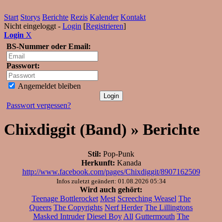
Start
Storys
Berichte
Rezis
Kalender
Kontakt
Nicht eingeloggt -
Login
[
Registrieren
]
Login
X
BS-Nummer oder Email:
Passwort:
Angemeldet bleiben
Passwort vergessen?
Chixdiggit (Band) » Berichte
Stil:
Pop-Punk
Herkunft:
Kanada
http://www.facebook.com/pages/Chixdiggit/8907162509
Infos zuletzt geändert: 01.08.2026 05:34
Wird auch gehört:
Teenage Bottlerocket
Mest
Screeching Weasel
The
Queers
The Copyrights
Nerf Herder
The Lillingtons
Masked Intruder
Diesel Boy
All
Guttermouth
The