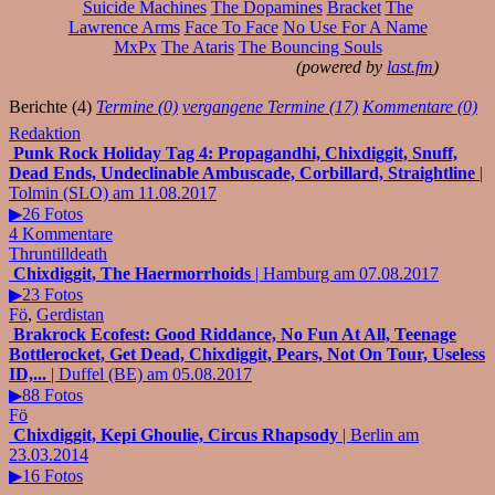
Suicide Machines
The Dopamines
Bracket
The
Lawrence Arms
Face To Face
No Use For A Name
MxPx
The Ataris
The Bouncing Souls
(powered by
last.fm
)
Berichte (4)
Termine (0)
vergangene Termine (17)
Kommentare (0)
Redaktion
Punk Rock Holiday Tag 4: Propagandhi, Chixdiggit, Snuff,
Dead Ends, Undeclinable Ambuscade, Corbillard, Straightline
|
Tolmin (SLO) am 11.08.2017
▶26 Fotos
4 Kommentare
Thruntilldeath
Chixdiggit, The Haermorrhoids
| Hamburg am 07.08.2017
▶23 Fotos
Fö
,
Gerdistan
Brakrock Ecofest: Good Riddance, No Fun At All, Teenage
Bottlerocket, Get Dead, Chixdiggit, Pears, Not On Tour, Useless
ID,...
| Duffel (BE) am 05.08.2017
▶88 Fotos
Fö
Chixdiggit, Kepi Ghoulie, Circus Rhapsody
| Berlin am
23.03.2014
▶16 Fotos