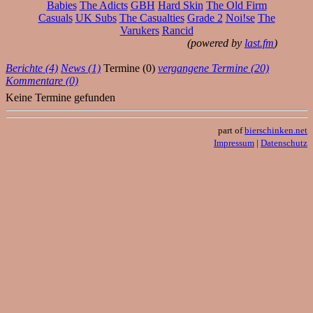
Babies
The Adicts
GBH
Hard Skin
The Old Firm
Casuals
UK Subs
The Casualties
Grade 2
Noi!se
The
Varukers
Rancid
(powered by
last.fm
)
Berichte (4)
News (1)
Termine (0)
vergangene Termine (20)
Kommentare (0)
Keine Termine gefunden
part of
bierschinken.net
Impressum
|
Datenschutz