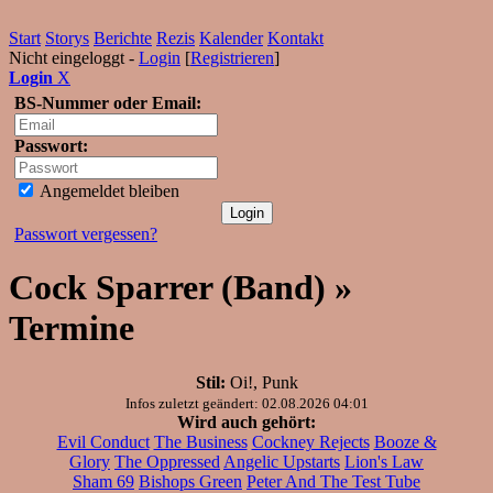
Start
Storys
Berichte
Rezis
Kalender
Kontakt
Nicht eingeloggt -
Login
[
Registrieren
]
Login
X
BS-Nummer oder Email:
Passwort:
Angemeldet bleiben
Passwort vergessen?
Cock Sparrer (Band) »
Termine
Stil:
Oi!, Punk
Infos zuletzt geändert: 02.08.2026 04:01
Wird auch gehört:
Evil Conduct
The Business
Cockney Rejects
Booze &
Glory
The Oppressed
Angelic Upstarts
Lion's Law
Sham 69
Bishops Green
Peter And The Test Tube