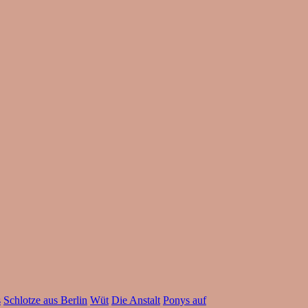
s
Schlotze aus Berlin
Wüt
Die Anstalt
Ponys auf