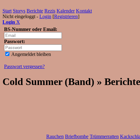
Start
Storys
Berichte
Rezis
Kalender
Kontakt
Nicht eingeloggt -
Login
[
Registrieren
]
Login
X
BS-Nummer oder Email:
Passwort:
Angemeldet bleiben
Passwort vergessen?
Cold Summer (Band) » Bericht
Rauchen
Briefbombe
Trümmerratten
Kackschla