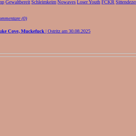
mp
Gewaltbereit
Schleimkeim
Nowaves
Loser Youth
FCKR
Sittendeze
mmentare (0)
Juke Cove, Muckefuck
| Ostritz am 30.08.2025