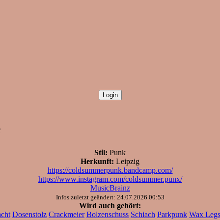
e
Stil:
Punk
Herkunft:
Leipzig
https://coldsummerpunk.bandcamp.com/
https://www.instagram.com/coldsummer.punx/
MusicBrainz
Infos zuletzt geändert: 24.07.2026 00:53
Wird auch gehört:
cht
Dosenstolz
Crackmeier
Bolzenschuss
Schiach
Parkpunk
Wax Leg