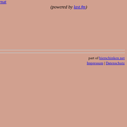
rnat
(powered by
last.fm
)
part of
bierschinken.net
Impressum
|
Datenschutz