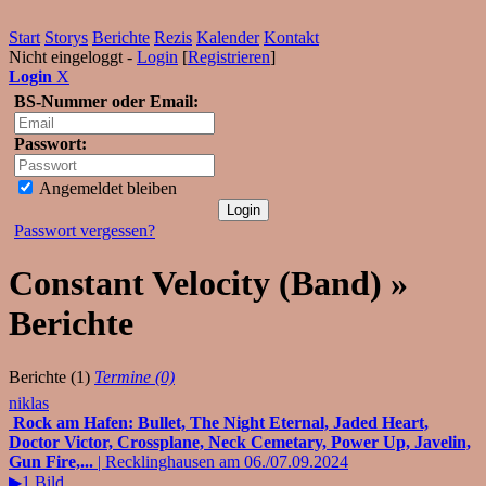
Start
Storys
Berichte
Rezis
Kalender
Kontakt
Nicht eingeloggt -
Login
[
Registrieren
]
Login
X
BS-Nummer oder Email:
Passwort:
Angemeldet bleiben
Passwort vergessen?
Constant Velocity (Band) »
Berichte
Berichte (1)
Termine (0)
niklas
Rock am Hafen: Bullet, The Night Eternal, Jaded Heart,
Doctor Victor, Crossplane, Neck Cemetary, Power Up, Javelin,
Gun Fire,...
| Recklinghausen am 06./07.09.2024
▶1 Bild