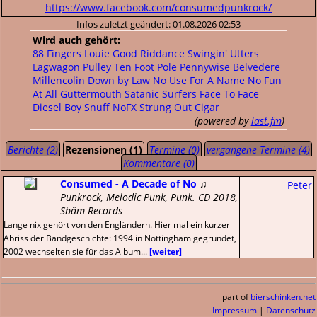
https://www.facebook.com/consumedpunkrock/
Infos zuletzt geändert: 01.08.2026 02:53
Wird auch gehört:
88 Fingers Louie
Good Riddance
Swingin' Utters
Lagwagon
Pulley
Ten Foot Pole
Pennywise
Belvedere
Millencolin
Down by Law
No Use For A Name
No Fun
At All
Guttermouth
Satanic Surfers
Face To Face
Diesel Boy
Snuff
NoFX
Strung Out
Cigar
(powered by
last.fm
)
Berichte (2)
Rezensionen (1)
Termine (0)
vergangene Termine (4)
Kommentare (0)
Consumed - A Decade of No
♫
Peter
Punkrock, Melodic Punk, Punk. CD 2018,
Sbäm Records
Lange nix gehört von den Engländern. Hier mal ein kurzer
Abriss der Bandgeschichte: 1994 in Nottingham gegründet,
2002 wechselten sie für das Album...
[weiter]
part of
bierschinken.net
Impressum
|
Datenschutz