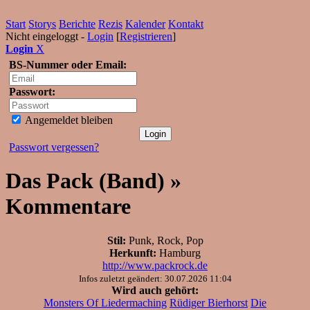
Start
Storys
Berichte
Rezis
Kalender
Kontakt
Nicht eingeloggt -
Login
[
Registrieren
]
Login
X
BS-Nummer oder Email:
Passwort:
Angemeldet bleiben
Passwort vergessen?
Das Pack (Band) »
Kommentare
Stil:
Punk, Rock, Pop
Herkunft:
Hamburg
http://www.packrock.de
Infos zuletzt geändert: 30.07.2026 11:04
Wird auch gehört:
Monsters Of Liedermaching
Rüdiger Bierhorst
Die