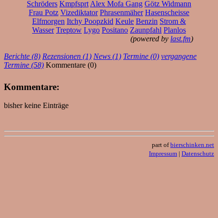
Schröders
Kmpfsprt
Alex Mofa Gang
Götz Widmann
Frau Potz
Vizediktator
Phrasenmäher
Hasenscheisse
Elfmorgen
Itchy Poopzkid
Keule
Benzin
Strom &
Wasser
Treptow
Lygo
Positano
Zaunpfahl
Planlos
(powered by
last.fm
)
Berichte (8)
Rezensionen (1)
News (1)
Termine (0)
vergangene
Termine (58)
Kommentare (0)
Kommentare:
bisher keine Einträge
part of
bierschinken.net
Impressum
|
Datenschutz