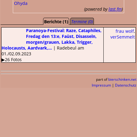
Ohyda
(powered by
last.fm
)
Berichte (1)
Termine (0)
Paranoya-Festival: Raze, Cataphiles,
frau wolf
,
Fredag den 13:e, Faüst, Disasseln,
verSemmelt
morgen/grauen, Lakka, Trigger,
Holocausts, Aardvark,...
| Radebeul am
01./02.09.2023
▶26 Fotos
part of
bierschinken.net
Impressum
|
Datenschutz