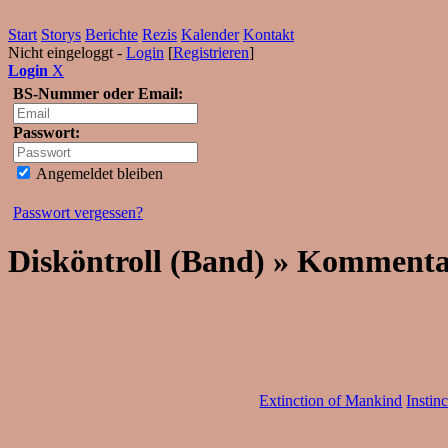
Start
Storys
Berichte
Rezis
Kalender
Kontakt
Nicht eingeloggt -
Login
[
Registrieren
]
Login
X
BS-Nummer oder Email:
Passwort:
Angemeldet bleiben
Passwort vergessen?
Disköntroll (Band) » Kommenta
Extinction of Mankind
Instin