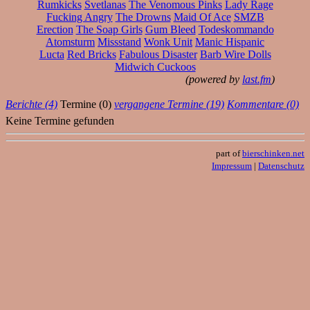
Rumkicks
Svetlanas
The Venomous Pinks
Lady Rage
Fucking Angry
The Drowns
Maid Of Ace
SMZB
Erection
The Soap Girls
Gum Bleed
Todeskommando
Atomsturm
Missstand
Wonk Unit
Manic Hispanic
Lucta
Red Bricks
Fabulous Disaster
Barb Wire Dolls
Midwich Cuckoos
(powered by
last.fm
)
Berichte (4)
Termine (0)
vergangene Termine (19)
Kommentare (0)
Keine Termine gefunden
part of
bierschinken.net
Impressum
|
Datenschutz