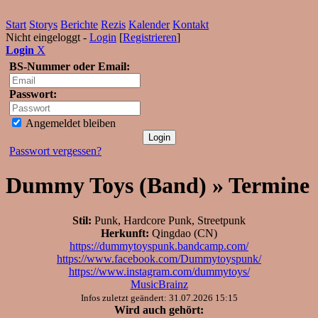
Start
Storys
Berichte
Rezis
Kalender
Kontakt
Nicht eingeloggt -
Login
[
Registrieren
]
Login
X
BS-Nummer oder Email:
Passwort:
Angemeldet bleiben
Passwort vergessen?
Dummy Toys (Band) » Termine
Stil:
Punk, Hardcore Punk, Streetpunk
Herkunft:
Qingdao (CN)
https://dummytoyspunk.bandcamp.com/
https://www.facebook.com/Dummytoyspunk/
https://www.instagram.com/dummytoys/
MusicBrainz
Infos zuletzt geändert: 31.07.2026 15:15
Wird auch gehört: