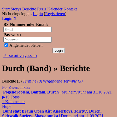
Start
Storys
Berichte
Rezis
Kalender
Kontakt
Nicht eingeloggt -
Login
[
Registrieren
]
Login
X
BS-Nummer oder Email:
Passwort:
Angemeldet bleiben
Passwort vergessen?
Durch (Band) » Berichte
Berichte (3)
Termine (0)
vergangene Termine (3)
Fö
,
Zwen
,
niklas
Pogendroblem, Bantam, Durch
| Mülheim/Ruhr am 31.10.2021
▶15 Fotos
1 Kommentar
Hupe
Bunt statt Braun Open Air: Angerboys, 3dirty7, Durch,
Sidewalk Surfers, Skassapunka
| Dortmund am 11.09.2021