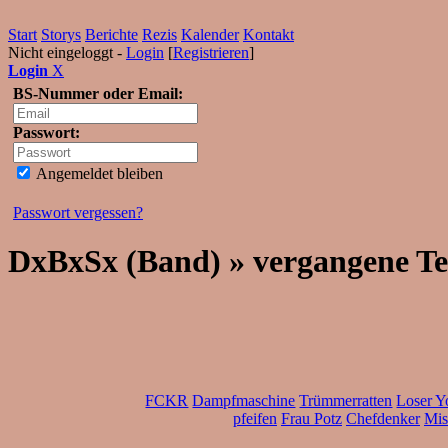
Start
Storys
Berichte
Rezis
Kalender
Kontakt
Nicht eingeloggt -
Login
[
Registrieren
]
Login
X
BS-Nummer oder Email:
Passwort:
Angemeldet bleiben
Passwort vergessen?
DxBxSx (Band) » vergangene T
FCKR
Dampfmaschine
Trümmerratten
Loser Y
pfeifen
Frau Potz
Chefdenker
Mis