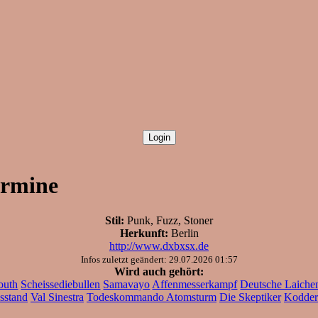
ermine
Stil:
Punk, Fuzz, Stoner
Herkunft:
Berlin
http://www.dxbxsx.de
Infos zuletzt geändert: 29.07.2026 01:57
Wird auch gehört:
outh
Scheissediebullen
Samavayo
Affenmesserkampf
Deutsche Laiche
sstand
Val Sinestra
Todeskommando Atomsturm
Die Skeptiker
Kodder