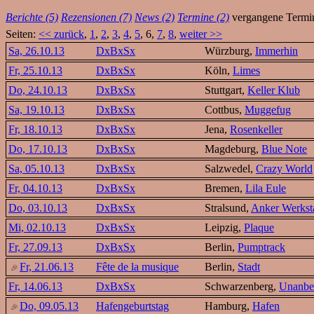
Berichte (5)
Rezensionen (7)
News (2)
Termine (2)
vergangene Termi
Seiten:
<< zurück
,
1
,
2
,
3
,
4
,
5
, 6,
7
,
8
,
weiter >>
Sa, 26.10.13
DxBxSx
Würzburg,
Immerhin
Fr, 25.10.13
DxBxSx
Köln,
Limes
Do, 24.10.13
DxBxSx
Stuttgart,
Keller Klub
Sa, 19.10.13
DxBxSx
Cottbus,
Muggefug
Fr, 18.10.13
DxBxSx
Jena,
Rosenkeller
Do, 17.10.13
DxBxSx
Magdeburg,
Blue Note
Sa, 05.10.13
DxBxSx
Salzwedel,
Crazy World
Fr, 04.10.13
DxBxSx
Bremen,
Lila Eule
Do, 03.10.13
DxBxSx
Stralsund,
Anker Werksta
Mi, 02.10.13
DxBxSx
Leipzig,
Plaque
Fr, 27.09.13
DxBxSx
Berlin,
Pumptrack
Fr, 21.06.13
Fête de la musique
Berlin,
Stadt
Fr, 14.06.13
DxBxSx
Schwarzenberg,
Unanbe
Do, 09.05.13
Hafengeburtstag
Hamburg,
Hafen