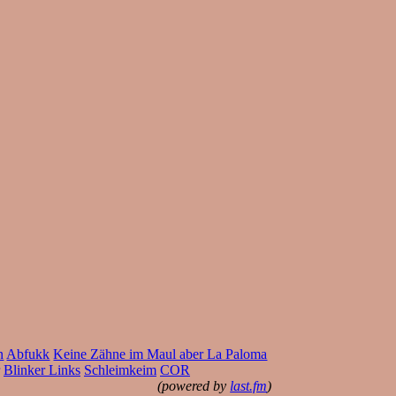
n
Abfukk
Keine Zähne im Maul aber La Paloma
Blinker Links
Schleimkeim
COR
(powered by
last.fm
)