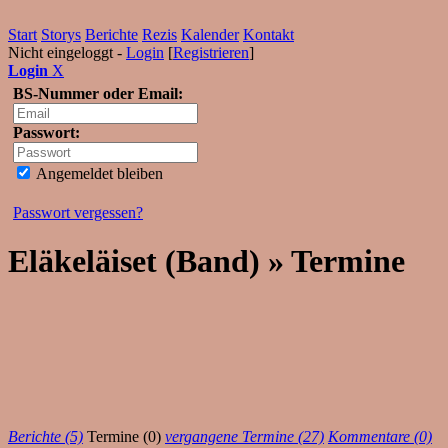
Start
Storys
Berichte
Rezis
Kalender
Kontakt
Nicht eingeloggt -
Login
[
Registrieren
]
Login
X
BS-Nummer oder Email:
Passwort:
Angemeldet bleiben
Passwort vergessen?
Eläkeläiset (Band) » Termine
Berichte (5)
Termine (0)
vergangene Termine (27)
Kommentare (0)