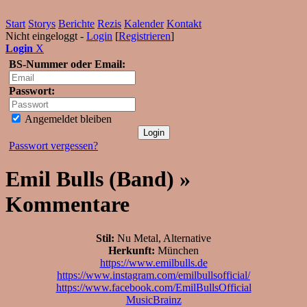
Start
Storys
Berichte
Rezis
Kalender
Kontakt
Nicht eingeloggt -
Login
[
Registrieren
]
Login
X
BS-Nummer oder Email:
Passwort:
Angemeldet bleiben
Passwort vergessen?
Emil Bulls (Band) »
Kommentare
Stil:
Nu Metal, Alternative
Herkunft:
München
https://www.emilbulls.de
https://www.instagram.com/emilbullsofficial/
https://www.facebook.com/EmilBullsOfficial
MusicBrainz