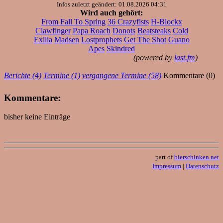
Infos zuletzt geändert: 01.08.2026 04:31
Wird auch gehört:
From Fall To Spring
36 Crazyfists
H-Blockx
Clawfinger
Papa Roach
Donots
Beatsteaks
Cold
Exilia
Madsen
Lostprophets
Get The Shot
Guano
Apes
Skindred
(powered by
last.fm
)
Berichte (4)
Termine (1)
vergangene Termine (58)
Kommentare (0)
Kommentare:
bisher keine Einträge
part of
bierschinken.net
Impressum
|
Datenschutz