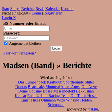
Start
Storys
Berichte
Rezis
Kalender
Kontakt
Nicht eingeloggt -
Login
[
Registrieren
]
Login
X
BS-Nummer oder Email:
Passwort:
Angemeldet bleiben
Passwort vergessen?
Madsen (Band) » Berichte
Wird auch gehört:
Das Lumpenpack
Kraftklub
Sportfreunde Stiller
Donots
Beatsteaks
Montreal
Adam Angst
Die Ärzte
Deine Cousine
Bosse
Massendefekt
Bakkushan
Kettcar
Farin Urlaub Racing Team
Die Toten Hosen
Engst
Thees Uhlmann
Wizo
Wir sind Helden
Schmutzki
(powered by
last.fm
)