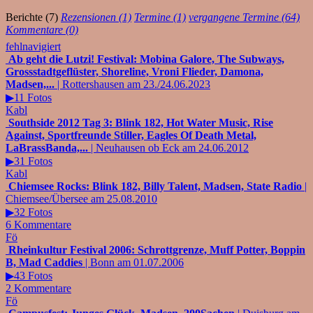
Berichte (7)
Rezensionen (1)
Termine (1)
vergangene Termine (64)
Kommentare (0)
fehlnavigiert
Ab geht die Lutzi! Festival: Mobina Galore, The Subways,
Grossstadtgeflüster, Shoreline, Vroni Flieder, Damona,
Madsen,...
| Rottershausen am 23./24.06.2023
▶11 Fotos
Kabl
Southside 2012 Tag 3: Blink 182, Hot Water Music, Rise
Against, Sportfreunde Stiller, Eagles Of Death Metal,
LaBrassBanda,...
| Neuhausen ob Eck am 24.06.2012
▶31 Fotos
Kabl
Chiemsee Rocks: Blink 182, Billy Talent, Madsen, State Radio
|
Chiemsee/Übersee am 25.08.2010
▶32 Fotos
6 Kommentare
Fö
Rheinkultur Festival 2006: Schrottgrenze, Muff Potter, Boppin
B, Mad Caddies
| Bonn am 01.07.2006
▶43 Fotos
2 Kommentare
Fö