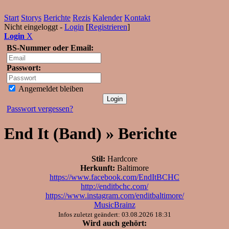
Start
Storys
Berichte
Rezis
Kalender
Kontakt
Nicht eingeloggt -
Login
[
Registrieren
]
Login
X
BS-Nummer oder Email:
Passwort:
Angemeldet bleiben
Passwort vergessen?
End It (Band) » Berichte
Stil:
Hardcore
Herkunft:
Baltimore
https://www.facebook.com/EndItBCHC
http://enditbchc.com/
https://www.instagram.com/enditbaltimore/
MusicBrainz
Infos zuletzt geändert: 03.08.2026 18:31
Wird auch gehört: