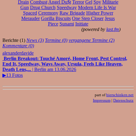
Drain
Combust
Angel Du$t
Terror
Gel
Spy
Militarie
Gun
Drug Church
Speedway
Modern Life Is War
Spaced
Ceremony
Raw Brigade
Higher Power
Merauder
Gorilla Biscuits
One Step Closer
Jesus
Piece
Sunami
Initiate
(powered by
last.fm
)
Berichte (1)
News (3)
Termine (0)
vergangene Termine (2)
Kommentare (0)
alexanderdavide
Berlin Breakout: Touché Amoré, Home Front, Pest Control,
End It, Speedway, Ways Away, Ursula, Feels Like Heaven,
Death Lens,...
| Berlin am 13.06.2026
▶13 Fotos
part of
bierschinken.net
Impressum
|
Datenschutz