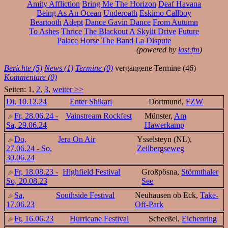
Amity Affliction
Bring Me The Horizon
Deaf Havana
Being As An Ocean
Underoath
Eskimo Callboy
Beartooth
Adept
Dance Gavin Dance
From Autumn
To Ashes
Thrice
The Blackout
A Skylit Drive
Future
Palace
Horse The Band
La Dispute
(powered by
last.fm
)
Berichte (5)
News (1)
Termine (0)
vergangene Termine (46)
Kommentare (0)
Seiten: 1,
2
,
3
,
weiter >>
Di, 10.12.24
Enter Shikari
Dortmund,
FZW
Fr, 28.06.24 -
Vainstream Rockfest
Münster,
Am
Sa, 29.06.24
Hawerkamp
Do,
Jera On Air
Ysselsteyn (NL),
27.06.24 - So,
Zeilbergseweg
30.06.24
Fr, 18.08.23 -
Highfield Festival
Großpösna,
Störmthaler
So, 20.08.23
See
Sa,
Southside Festival
Neuhausen ob Eck,
Take-
17.06.23
Off-Park
Fr, 16.06.23
Hurricane Festival
Scheeßel,
Eichenring