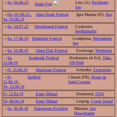
So, 04.06.23
Linz (A),
Pichlinger
Sbäm Fest
See
Do, 01.06.23 -
Slam Dunk Festival
Igea Marina (IT),
Bay
Sa, 03.06.23
So, 24.07.22
Deichbrand Festival
Cuxhaven,
Seeflughafen
Sa, 17.08.19
Highfield Festival
Großpösna,
Störmthaler
See
Sa, 10.08.19
Open Flair Festival
Eschwege,
Werdchen
Sa,
Southside Festival
Neuhausen ob Eck,
Take-
22.06.19
Off-Park
Fr, 21.06.19
Hurricane Festival
Scheeßel,
Eichenring
Fr,
Hellfest
Clisson (FR),
Route de
21.06.19 -
Saint Crespin
So, 23.06.19
Fr, 12.04.19
Enter Shikari
Dortmund,
FZW
Di, 09.04.19
Enter Shikari
Leipzig,
Conne Island
Sa, 30.06.18
Vainstream Rockfest
Münster,
Am
Hawerkamp