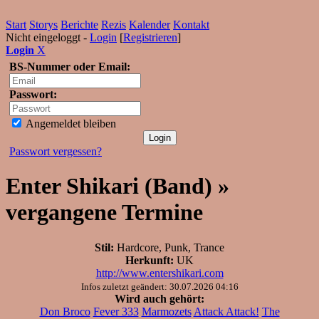
Start
Storys
Berichte
Rezis
Kalender
Kontakt
Nicht eingeloggt -
Login
[
Registrieren
]
Login
X
BS-Nummer oder Email:
Passwort:
Angemeldet bleiben
Passwort vergessen?
Enter Shikari (Band) »
vergangene Termine
Stil:
Hardcore, Punk, Trance
Herkunft:
UK
http://www.entershikari.com
Infos zuletzt geändert: 30.07.2026 04:16
Wird auch gehört:
Don Broco
Fever 333
Marmozets
Attack Attack!
The