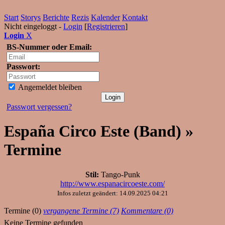
Start
Storys
Berichte
Rezis
Kalender
Kontakt
Nicht eingeloggt -
Login
[
Registrieren
]
Login
X
BS-Nummer oder Email:
Passwort:
Angemeldet bleiben
Passwort vergessen?
España Circo Este (Band) »
Termine
Stil:
Tango-Punk
http://www.espanacircoeste.com/
Infos zuletzt geändert: 14.09.2025 04:21
Termine (0)
vergangene Termine (7)
Kommentare (0)
Keine Termine gefunden