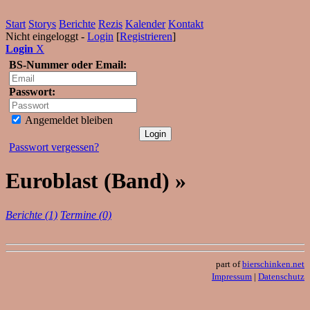
Start
Storys
Berichte
Rezis
Kalender
Kontakt
Nicht eingeloggt -
Login
[
Registrieren
]
Login
X
BS-Nummer oder Email:
Passwort:
Angemeldet bleiben
Passwort vergessen?
Euroblast (Band) »
Berichte (1)
Termine (0)
part of
bierschinken.net
Impressum
|
Datenschutz