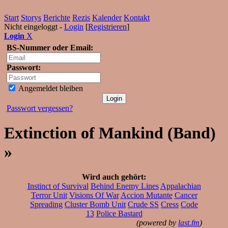
Start
Storys
Berichte
Rezis
Kalender
Kontakt
Nicht eingeloggt -
Login
[
Registrieren
]
Login
X
BS-Nummer oder Email:
Passwort:
Angemeldet bleiben
Passwort vergessen?
Extinction of Mankind (Band)
»
Wird auch gehört:
Instinct of Survival
Behind Enemy Lines
Appalachian
Terror Unit
Visions Of War
Accion Mutante
Cancer
Spreading
Cluster Bomb Unit
Crude SS
Cress
Code
13
Police Bastard
(powered by
last.fm
)