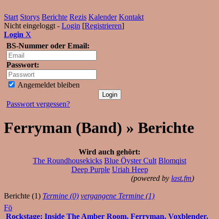
Start
Storys
Berichte
Rezis
Kalender
Kontakt
Nicht eingeloggt -
Login
[
Registrieren
]
Login
X
BS-Nummer oder Email:
Passwort:
Angemeldet bleiben
Passwort vergessen?
Ferryman (Band) » Berichte
Wird auch gehört:
The Roundhousekicks
Blue Öyster Cult
Blomqist
Deep Purple
Uriah Heep
(powered by
last.fm
)
Berichte (1)
Termine (0)
vergangene Termine (1)
Fö
Rockstage: Inside The Amber Room, Ferryman, Voxblender,