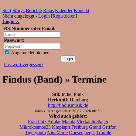
Start
Storys
Berichte
Rezis
Kalender
Kontakt
Nicht eingeloggt -
Login
[
Registrieren
]
Login
X
BS-Nummer oder Email:
Passwort:
Angemeldet bleiben
Passwort vergessen?
Findus (Band) » Termine
Stil:
Indie, Punk
Herkunft:
Hamburg
http://findusmusik.de
Infos zuletzt geändert: 30.07.2026 00:50
Wird auch gehört:
Frau Potz
Adolar
Matula
Vierkanttretlager
Mikrokosmos23
Kmpfsprt
Freiburg
Grand Griffon
Tigeryouth
NinaMarie
Duesenjaeger
Trouble