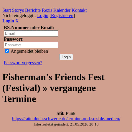
Start
Storys
Berichte
Rezis
Kalender
Kontakt
Nicht eingeloggt -
Login
[
Registrieren
]
Login
X
BS-Nummer oder Email:
Passwort:
Angemeldet bleiben
Passwort vergessen?
Fisherman's Friends Fest
(Festival) » vergangene
Termine
Stil:
Punk
https://rattenloch-schwerte.de/termine-und-soziale-medien/
Infos zuletzt geändert: 21.05.2026 20:13