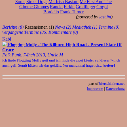
Souls
Street Dogs
Mr. Irish Bastard
Me First And The
Gimme Gimmes
Rancid
Firkin
Goldfinger
Gogol
Bordello
Frank Turner
(powered by
last.fm
)
Berichte (8)
Rezensionen (1)
News (2)
Mediathek (1)
Termine (0)
vergangene Termine (86)
Kommentare (0)
Kabl
Flogging Molly - The Kilburn High Road - Present State Of
Grace
Folk Punk. 7-Inch 2013, Uncle M
Ich finde Flogging Molly geil und ich finde die zwei Lieder auf dieser 7-Inch
auch geil. Somit hätten wir das geklärt. Nur manchmal frage ich...
[weiter]
part of
bierschinken.net
Impressum
|
Datenschutz