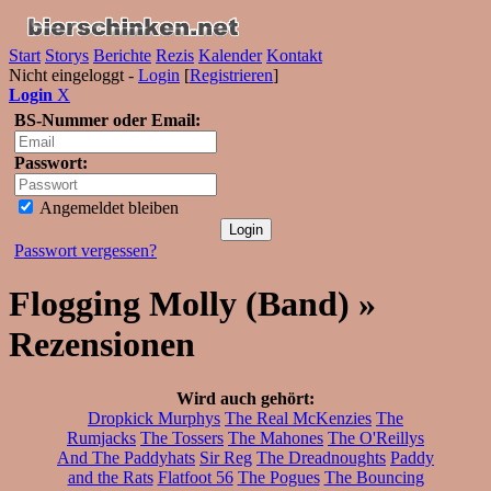
Start
Storys
Berichte
Rezis
Kalender
Kontakt
Nicht eingeloggt -
Login
[
Registrieren
]
Login
X
BS-Nummer oder Email:
Passwort:
Angemeldet bleiben
Passwort vergessen?
Flogging Molly (Band) »
Rezensionen
Wird auch gehört:
Dropkick Murphys
The Real McKenzies
The
Rumjacks
The Tossers
The Mahones
The O'Reillys
And The Paddyhats
Sir Reg
The Dreadnoughts
Paddy
and the Rats
Flatfoot 56
The Pogues
The Bouncing